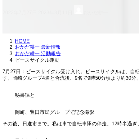
最
2023年7月27日
2023年8月11日
おかだ耕一
終
更
新
日
時
HOME
:
おかだ耕一 最新情報
おかだ耕一 活動報告
ピースサイクル運動
7月27日：ピースサイクル受け入れ。ピースサイクルは、
す。岡崎グループ4名と合流後、9名で9時50分頃より約3
秘書課と
岡崎、豊田市民グループで記念撮影
その後、日進市まで。私は車で自転車隊の伴走。12時半過