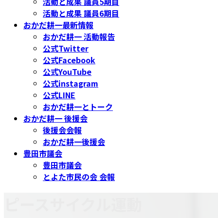
活動と成果 議員5期目
活動と成果 議員6期目
おかだ耕一最新情報
おかだ耕一 活動報告
公式Twitter
公式Facebook
公式YouTube
公式instagram
公式LINE
おかだ耕一とトーク
おかだ耕一 後援会
後援会会報
おかだ耕一後援会
豊田市議会
豊田市議会
とよた市民の会 会報
ピースサイクル運動