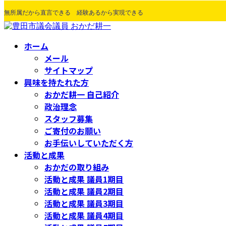
コ
ナ
無所属だから直言できる 経験あるから実現できる
ン
ビ
テ
ゲ
ン
ー
ホーム
ツ
シ
メール
へ
ョ
ス
ン
サイトマップ
キ
に
興味を持たれた方
ッ
移
おかだ耕一 自己紹介
プ
動
政治理念
スタッフ募集
ご寄付のお願い
お手伝いしていただく方
活動と成果
おかだの取り組み
活動と成果 議員1期目
活動と成果 議員2期目
活動と成果 議員3期目
活動と成果 議員4期目