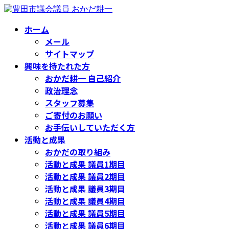
コ
ナ
ン
ビ
ホーム
テ
ゲ
メール
ン
ー
ツ
シ
サイトマップ
へ
ョ
興味を持たれた方
ス
ン
おかだ耕一 自己紹介
キ
に
政治理念
ッ
移
スタッフ募集
プ
動
ご寄付のお願い
お手伝いしていただく方
活動と成果
おかだの取り組み
活動と成果 議員1期目
活動と成果 議員2期目
活動と成果 議員3期目
活動と成果 議員4期目
活動と成果 議員5期目
活動と成果 議員6期目