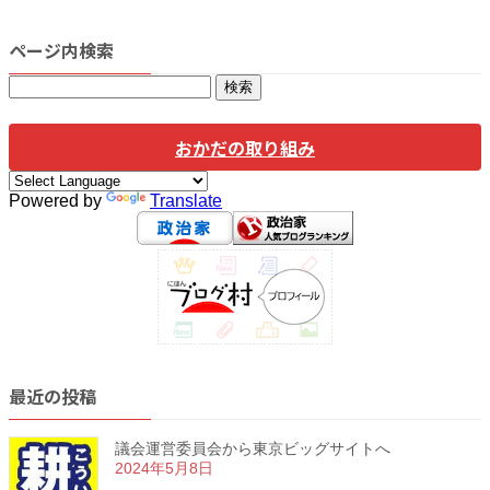
稿
定
ペ
の
ペ
ー
ページ内検索
ー
ジ
ペ
検
ジ
ー
索:
おかだの取り組み
ジ
送
Powered by
Translate
り
最近の投稿
議会運営委員会から東京ビッグサイトへ
2024年5月8日