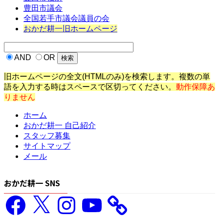
豊田市議会
全国若手市議会議員の会
おかだ耕一旧ホームページ
AND
OR
旧ホームページの全文(HTMLのみ)を検索します。複数の単
語を入力する時はスペースで区切ってください。
動作保障あ
りません
ホーム
おかだ耕一 自己紹介
スタッフ募集
サイトマップ
メール
おかだ耕一 SNS
Facebook
X
Instagram
YouTube