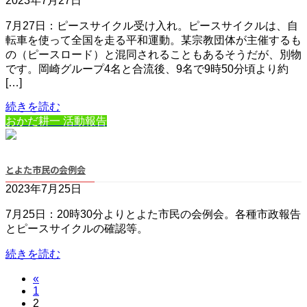
2023年7月27日
7月27日：ピースサイクル受け入れ。ピースサイクルは、自
転車を使って全国を走る平和運動。某宗教団体が主催するも
の（ピースロード）と混同されることもあるそうだが、別物
です。岡崎グループ4名と合流後、9名で9時50分頃より約
[…]
続きを読む
おかだ耕一 活動報告
とよた市民の会例会
2023年7月25日
7月25日：20時30分よりとよた市民の会例会。各種市政報告
とピースサイクルの確認等。
続きを読む
投
«
固
1
固
2
定