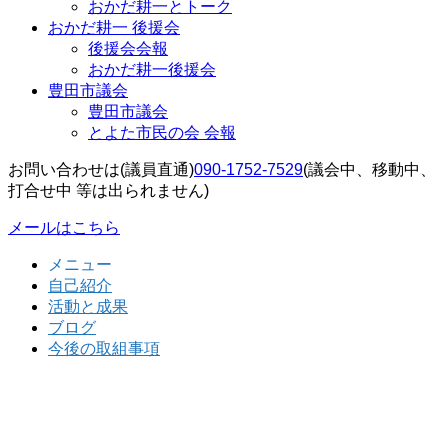
おかだ耕一とトーク
おかだ耕一 後援会
後援会会報
おかだ耕一後援会
豊田市議会
豊田市議会
とよた市民の会 会報
お問い合わせは(議員直通)
090-1752-7529
(議会中、移動中、
打合せ中 等は出られません)
メールはこちら
メニュー
自己紹介
活動と成果
ブログ
今後の取組事項