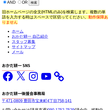
AND
OR
旧ホームページの全文(HTMLのみ)を検索します。複数の単
語を入力する時はスペースで区切ってください。
動作保障あ
りません
ホーム
おかだ耕一 自己紹介
スタッフ募集
サイトマップ
メール
おかだ耕一 SNS
Facebook
X
Instagram
YouTube
おかだ耕一後援会事務局
〒471-0809 豊田市宝来町4丁目758-141
お問い合わせは(議員直通)
090-1752-7529
(議会中、移動中、