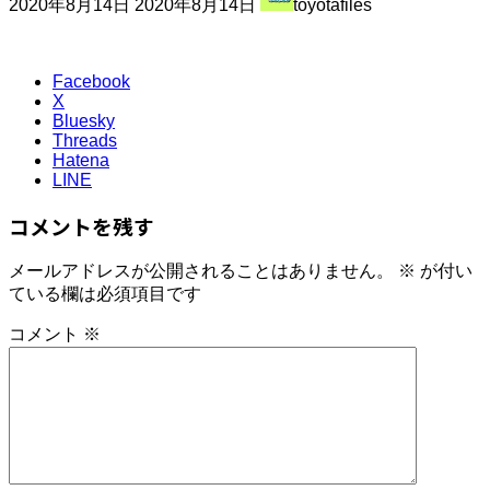
2020年8月14日
2020年8月14日
toyotafiles
終
更
新
日
Facebook
X
時
Bluesky
:
Threads
Hatena
LINE
コメントを残す
メールアドレスが公開されることはありません。
※
が付い
ている欄は必須項目です
コメント
※