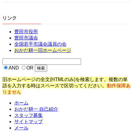
リンク
豊田市役所
豊田市議会
全国若手市議会議員の会
おかだ耕一旧ホームページ
AND
OR
旧ホームページの全文(HTMLのみ)を検索します。複数の単
語を入力する時はスペースで区切ってください。
動作保障あ
りません
ホーム
おかだ耕一 自己紹介
スタッフ募集
サイトマップ
メール