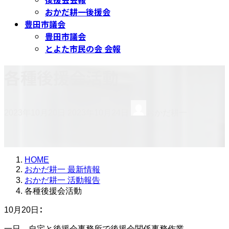
おかだ耕一後援会
豊田市議会
豊田市議会
とよた市民の会 会報
各種後援会活動
最
2023年10月20日
2023年10月24日
おかだ耕一
終
更
新
日
時
HOME
:
おかだ耕一 最新情報
おかだ耕一 活動報告
各種後援会活動
10月20日∶
一日、自宅と後援会事務所で後援会関係事務作業。