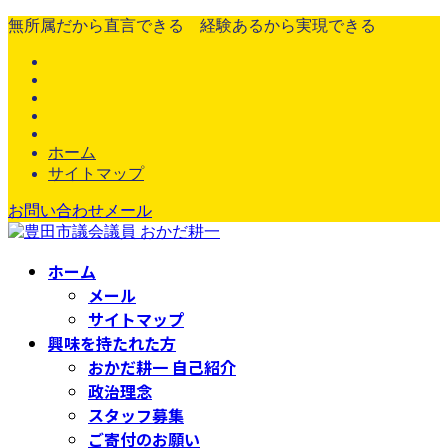
コ
ナ
無所属だから直言できる 経験あるから実現できる
ン
ビ
テ
ゲ
ン
ー
ツ
シ
へ
ョ
ス
ン
ホーム
キ
に
サイトマップ
ッ
移
お問い合わせメール
プ
動
ホーム
メール
サイトマップ
興味を持たれた方
おかだ耕一 自己紹介
政治理念
スタッフ募集
ご寄付のお願い